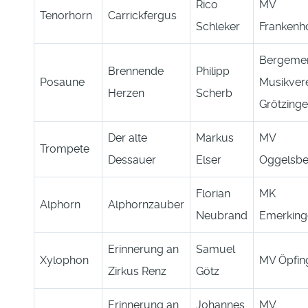
Rico
MV
Tenorhorn
Carrickfergus
Schleker
Frankenh
Bergeme
Brennende
Philipp
Posaune
Musikver
Herzen
Scherb
Grötzing
Der alte
Markus
MV
Trompete
Dessauer
Elser
Oggelsbe
Florian
MK
Alphorn
Alphornzauber
Neubrand
Emerking
Erinnerung an
Samuel
Xylophon
MV Öpfin
Zirkus Renz
Götz
Erinnerung an
Johannes
MV